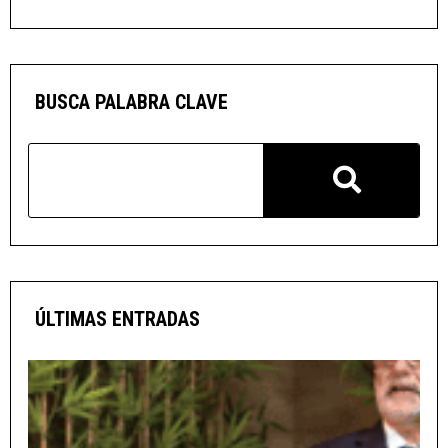
BUSCA PALABRA CLAVE
ÚLTIMAS ENTRADAS
v
i
n