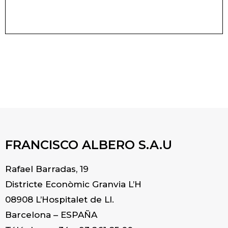
p
FRANCISCO ALBERO S.A.U
Rafael Barradas, 19
Districte Econòmic Granvia L’H
08908 L’Hospitalet de Ll.
Barcelona – ESPAÑA